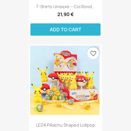
T‑shirts Unisexe – Col Rond...
21,90 €
ADD TO CART
favorite_border
LEDA Pikachu Shaped Lollipop