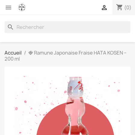
shopping_cart


(0)
search
Accueil
🍓 Ramune Japonaise Fraise HATA KOSEN –
200 ml