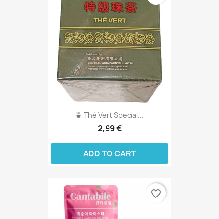
🍵 Thé Vert Special...
2,99 €
ADD TO CART
favorite_border