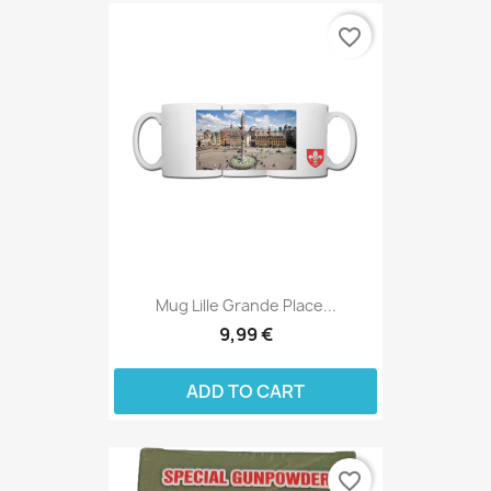
favorite_border
Mug Lille Grande Place...
9,99 €
ADD TO CART
favorite_border