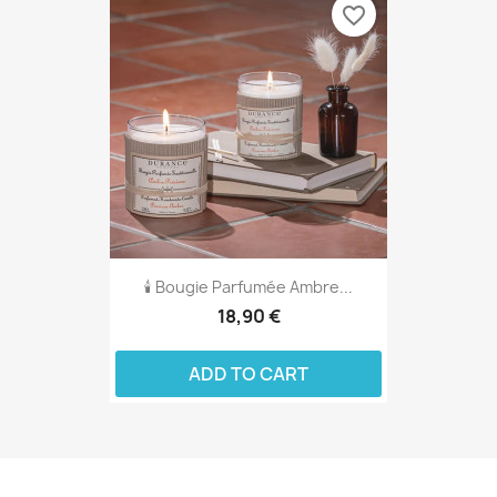
favorite_border
🕯️ Bougie Parfumée Ambre...
18,90 €
ADD TO CART