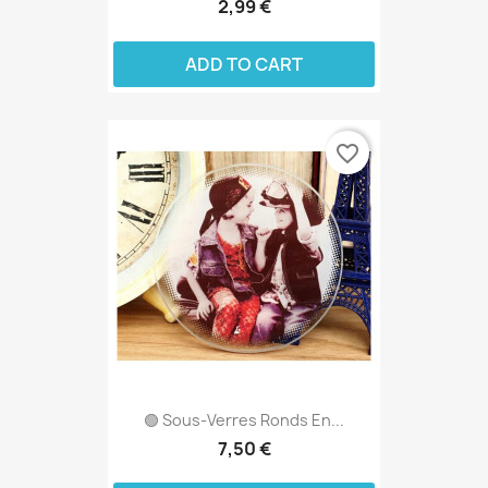
2,99 €
ADD TO CART
favorite_border
🟢 Sous‑verres Ronds En...
7,50 €