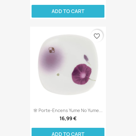
ADD TO CART
favorite_border
🌸 Porte-Encens Yume No Yume...
16,99 €
ADD TO CART