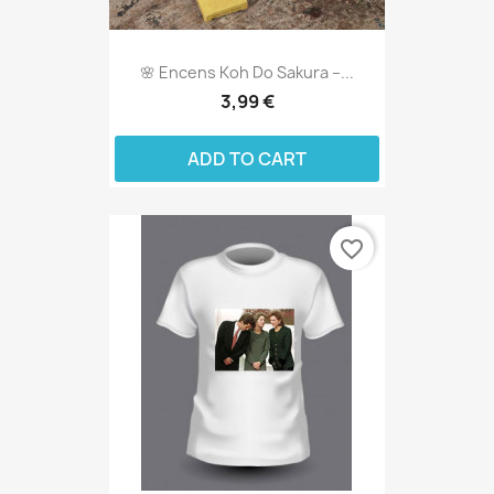
🌸 Encens Koh Do Sakura –...
3,99 €
ADD TO CART
favorite_border