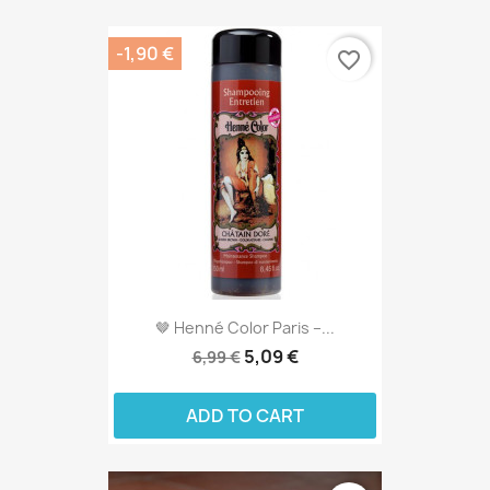
-1,90 €
favorite_border
🤎 Henné Color Paris –...
5,09 €
6,99 €
ADD TO CART