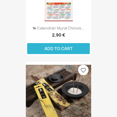
🐎 Calendrier Mural Chinois...
2,90 €
ADD TO CART
favorite_border