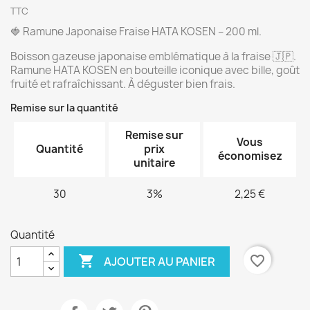
TTC
🍓 Ramune Japonaise Fraise HATA KOSEN – 200 ml.
Boisson gazeuse japonaise emblématique à la fraise 🇯🇵.
Ramune HATA KOSEN en bouteille iconique avec bille, goût
fruité et rafraîchissant. À déguster bien frais.
Remise sur la quantité
Remise sur
Vous
Quantité
prix
économisez
unitaire
30
3%
2,25 €
Quantité

favorite_border
AJOUTER AU PANIER