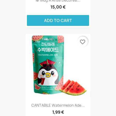
🐼 Mug À Anse Décorée...
15,00 €
ADD TO CART
favorite_border
CANTABILE Watermelon Ade...
1,99 €