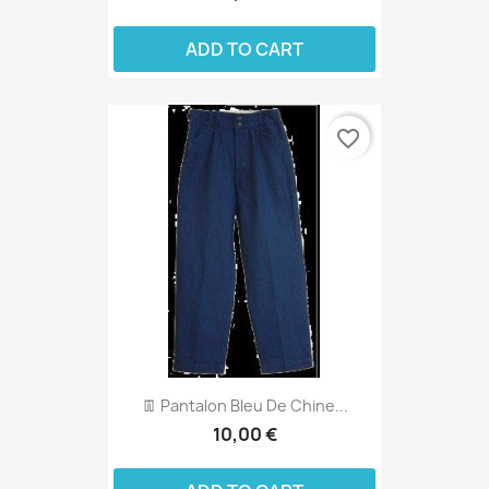
ADD TO CART
favorite_border
👖 Pantalon Bleu De Chine...
10,00 €