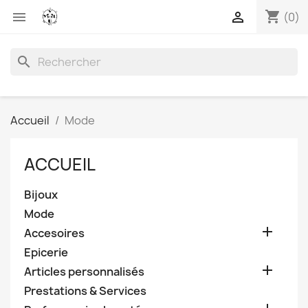
shopping_cart


(0)
search
Accueil
Mode
ACCUEIL
Bijoux
Mode

Accesoires
Epicerie

Articles personnalisés
Prestations & Services