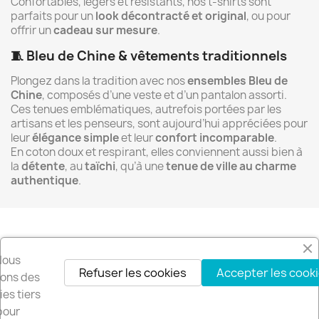
Confortables, légers et résistants, nos t-shirts sont
parfaits pour un
look décontracté et original
, ou pour
offrir un
cadeau sur mesure
.
🧵 Bleu de Chine & vêtements traditionnels
Plongez dans la tradition avec nos
ensembles Bleu de
Chine
, composés d’une veste et d’un pantalon assorti.
Ces tenues emblématiques, autrefois portées par les
artisans et les penseurs, sont aujourd’hui appréciées pour
leur
élégance simple
et leur
confort incomparable
.
En coton doux et respirant, elles conviennent aussi bien à
la
détente
, au
taïchi
, qu’à une
tenue de ville au charme
authentique
.
Recevez nos offres spéciales
Nous
Refuser les cookies
Accepter les cook
isons des
es tiers
pour