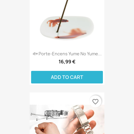
🐟 Porte-Encens Yume No Yume...
16,99 €
ADD TO CART
favorite_border