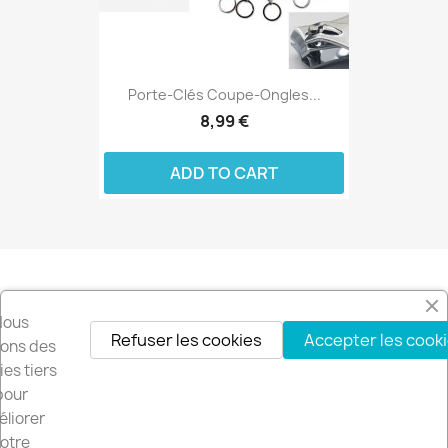
Porte-Clés Coupe-Ongles...
8,99 €
ADD TO CART
Recevez nos offres spéciales
Nous
Refuser les cookies
Accepter les cook
isons des
es tiers
pour
Vous pouvez vous désinscrire à tout moment. Vous trouverez pour cela
liorer
nos informations de contact dans les conditions d'utilisation du site.
otre