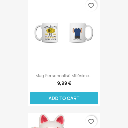
favorite_border
Mug Personnalisé Millésime...
9,99 €
ADD TO CART
favorite_border