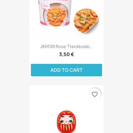
JINYORI Rose Tteokbokki...
3,50 €
ADD TO CART
favorite_border