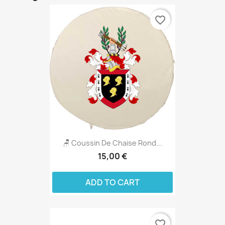
favorite_border
🪑 Coussin De Chaise Rond...
15,00 €
ADD TO CART
favorite_border