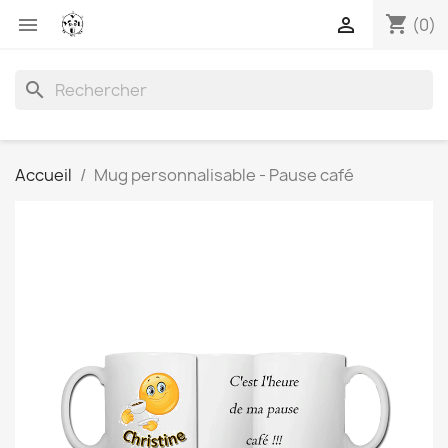
shopping_cart


(0)
search
Accueil
Mug personnalisable - Pause café