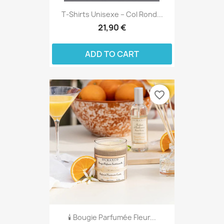
T‑shirts Unisexe – Col Rond...
21,90 €
ADD TO CART
favorite_border
🕯️ Bougie Parfumée Fleur...