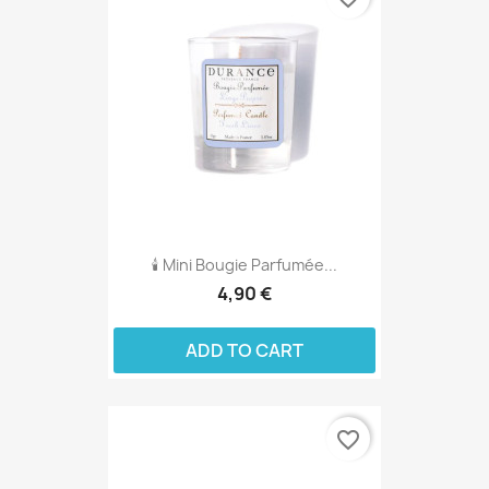
🕯️ Mini Bougie Parfumée...
4,90 €
ADD TO CART
favorite_border