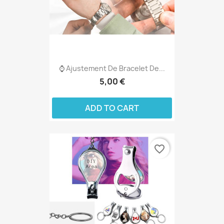
⌚ Ajustement De Bracelet De...
5,00 €
ADD TO CART
favorite_border