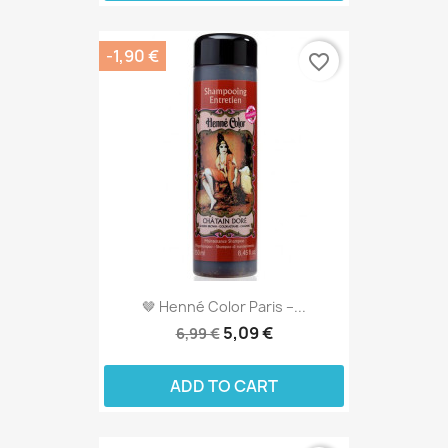
-1,90 €
favorite_border
🤎 Henné Color Paris –...
5,09 €
6,99 €
ADD TO CART