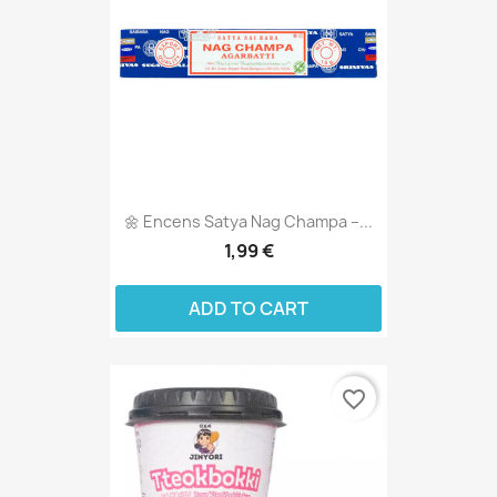
🌼 Encens Satya Nag Champa –...
1,99 €
ADD TO CART
favorite_border