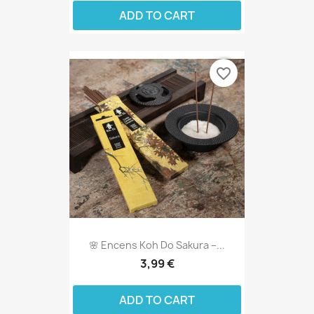
ADD TO CART
favorite_border
🌸 Encens Koh Do Sakura –...
3,99 €
ADD TO CART