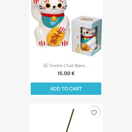
🐱 Tirelire Chat Blanc...
15,00 €
ADD TO CART
favorite_border