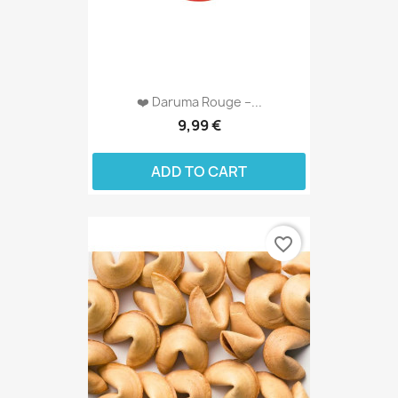
❤️ Daruma Rouge –...
9,99 €
ADD TO CART
favorite_border