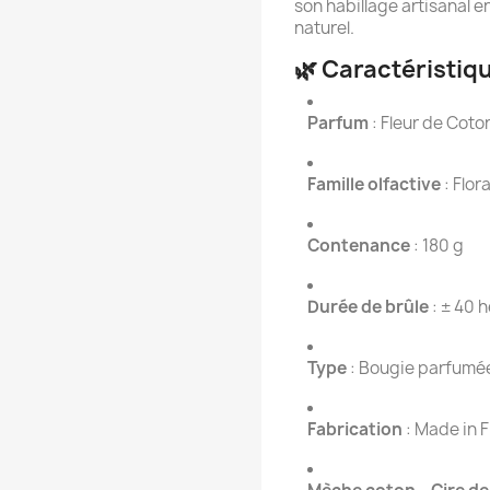
son habillage artisanal e
naturel.
🌿 Caractéristiq
Parfum
: Fleur de Coto
Famille olfactive
: Flor
Contenance
: 180 g
Durée de brûle
: ± 40 
Type
: Bougie parfumée
Fabrication
: Made in 