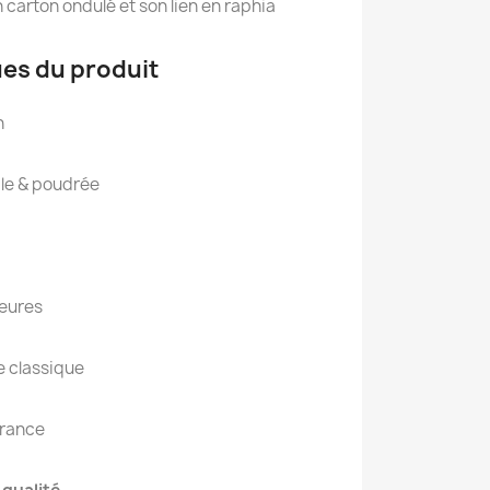
n carton ondulé et son lien en raphia
ues du produit
n
ale & poudrée
heures
 classique
France