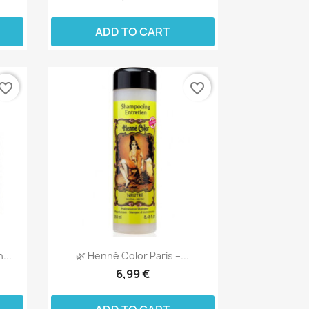
ADD TO CART
vorite_border
favorite_border
...
🌿 Henné Color Paris –...
6,99 €