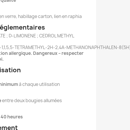
 qualité
en verre, habillage carton, lien en raphia
réglementaires
TATE ; D‑LIMONENE ; CEDROL METHYL
RO‑1,1,5,5‑TETRAMETHYL‑2H‑2,4A‑METHANONAPHTHALEN‑8(5H
ion allergique.
Dangereux – respecter
i.
lisation
 minimum
à chaque utilisation
e
entre deux bougies allumées
 40 heures
nement