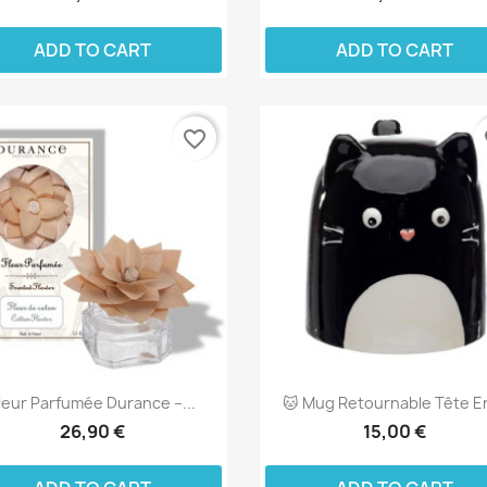
ADD TO CART
ADD TO CART
favorite_border
fa
leur Parfumée Durance –...
🐱 Mug Retournable Tête En
26,90 €
15,00 €