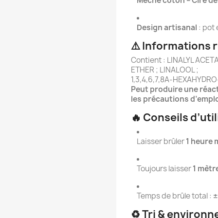
Mèche coton – Cire de
Design artisanal
: pot 
⚠️ Informations 
Contient : LINALYL ACE
ETHER ; LINALOOL ;
1,3,4,6,7,8A‑HEXAHYD
Peut produire une réact
les précautions d’emplo
🔥 Conseils d’uti
Laisser brûler
1 heure
Toujours laisser
1 mètr
Temps de brûle total :
±
♻️ Tri & environ