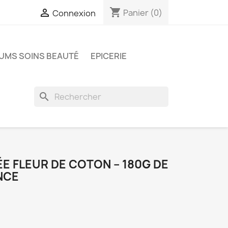
shopping_cart

Panier
(0)
Connexion
UMS SOINS BEAUTÉ
EPICERIE
search
ÉE FLEUR DE COTON – 180G DE
NCE