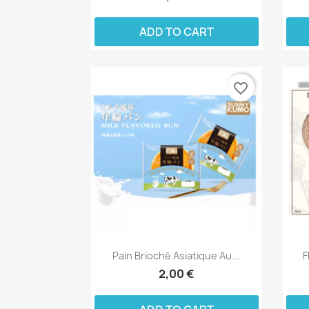
ADD TO CART
favorite_border
Pain Brioché Asiatique Au...
F
2,00 €