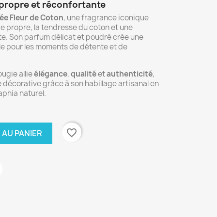
propre et réconfortante
ée Fleur de Coton
, une fragrance iconique
ge propre, la tendresse du coton et une
e. Son parfum délicat et poudré crée une
e pour les moments de détente et de
ugie allie
élégance
,
qualité
et
authenticité
,
 décorative grâce à son habillage artisanal en
aphia naturel.
favorite_border
 AU PANIER