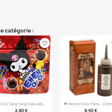
e catégorie :
favorite_border
fa
OJU Tang Tang Cola Jelly...
🧡 Henné Color Paris – Crèm
2,80 €
8,90 €