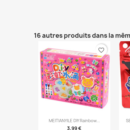
16 autres produits dans la mêm
favorite_border
MEITIANYILE DIY Rainbow...
SE
3,99 €