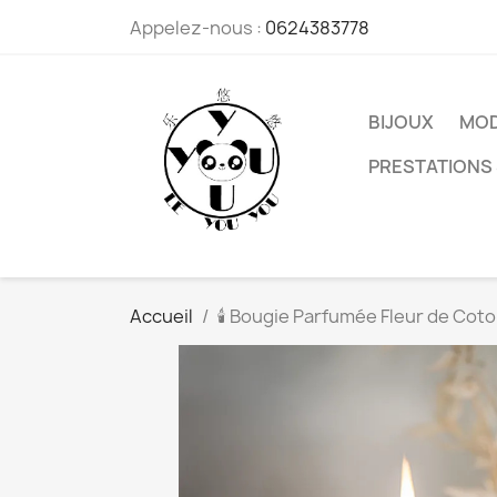
Appelez-nous :
0624383778
BIJOUX
MO
PRESTATIONS 
Accueil
🕯️ Bougie Parfumée Fleur de Cot