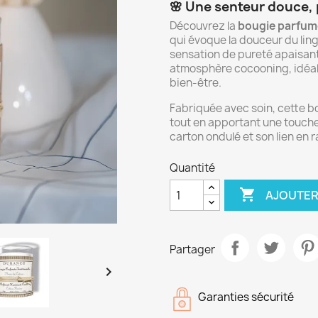
🌸 Une senteur douce, 
Découvrez la
bougie parfum
qui évoque la douceur du lin
sensation de pureté apaisant
atmosphère cocooning, idéal
bien‑être.
Fabriquée avec soin, cette bo
tout en apportant une touche
carton ondulé et son lien en r
Quantité

AJOUTER
Partager

Garanties sécurité