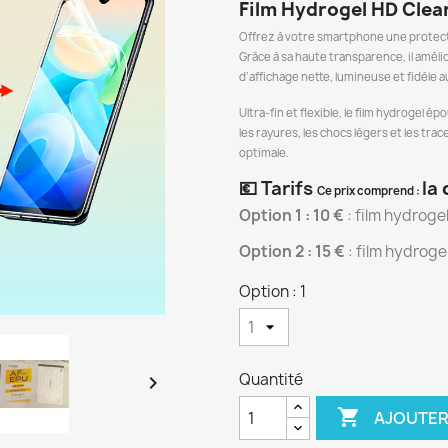
Film Hydrogel HD Clear 
Offrez à votre smartphone une protect
Grâce à sa haute transparence, il amélio
d’affichage nette, lumineuse et fidèle a
Ultra-fin et flexible, le film hydrogel 
les rayures, les chocs légers et les tra
optimale.
💶 Tarifs
la
Ce prix comprend :
Option 1 : 10 €
: film hydroge
Option 2 : 15
€
: film hydroge
Option : 1
Quantité


AJOUTER