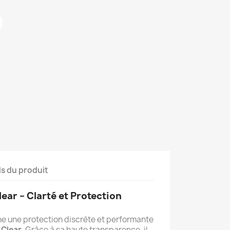
ls du produit
ear – Clarté et Protection
ne une protection discrète et performante
 Clear
. Grâce à sa haute transparence, il