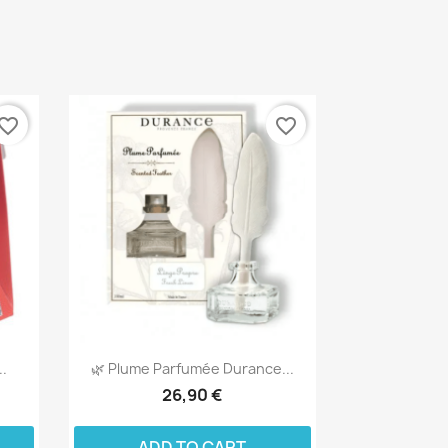
vorite_border
favorite_border
..
🌿 Plume Parfumée Durance...
26,90 €
ADD TO CART