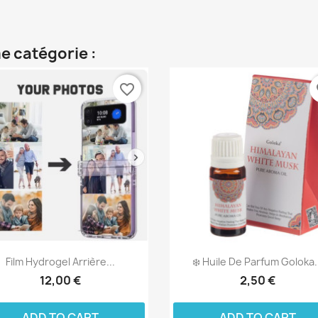
e catégorie :
favorite_border
fa
Film Hydrogel Arrière...
❄️ Huile De Parfum Goloka.
12,00 €
2,50 €
ADD TO CART
ADD TO CART