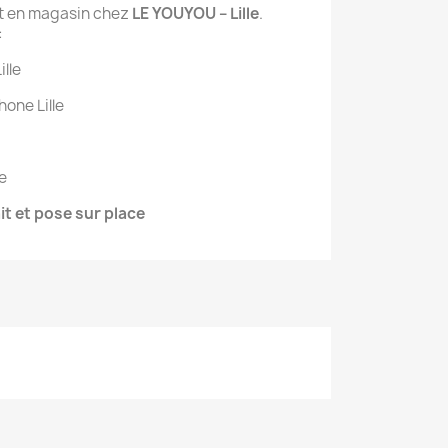
t en magasin chez
LE YOUYOU – Lille
.
:
ille
one Lille
e
it et pose sur place