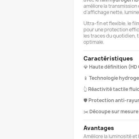
améliore la transmission 
d’affichage nette, lumine
Ultra-fin et flexible, le 
pour une protection effic
les traces du quotidien, 
optimale.
Caractéristiques
💎
Haute définition (HD 
📱
Technologie hydrogel
👆
Réactivité tactile flui
🛡️
Protection anti-rayu
✂️
Découpe sur mesure
Avantages
Améliore la luminosité et 