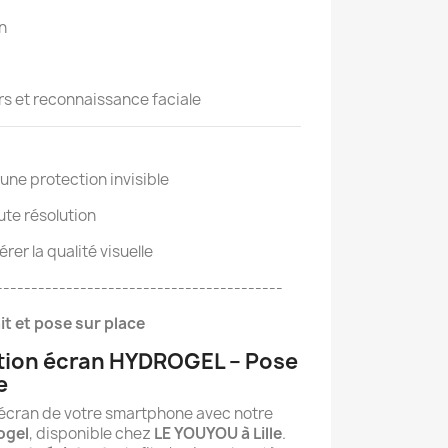
on
s et reconnaissance faciale
une protection invisible
te résolution
rer la qualité visuelle
-----------------------------------------
it et pose sur place
ction écran HYDROGEL – Pose
e
’écran de votre smartphone avec notre
ogel
, disponible chez
LE YOUYOU à Lille
.