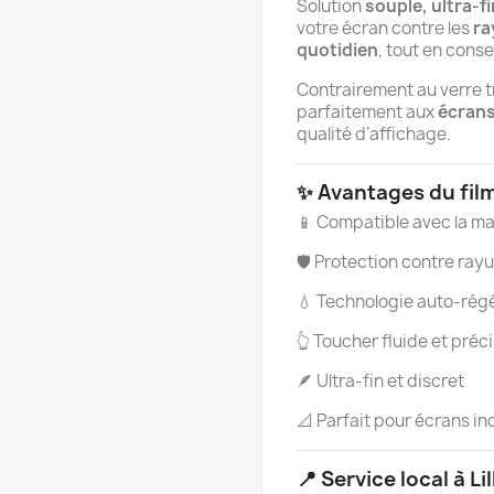
Solution
souple, ultra-f
votre écran contre les
ra
quotidien
, tout en cons
Contrairement au verre t
parfaitement aux
écrans
qualité d’affichage.
✨ Avantages du fil
📱 Compatible avec la m
🛡️ Protection contre ra
💧 Technologie auto-rég
👆 Toucher fluide et préc
🪶 Ultra-fin et discret
📐 Parfait pour écrans i
📍 Service local à Lil