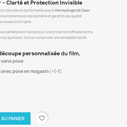
– Clarté et Protection Invisible
ion discrète et performante avec le
film hydrogel HD Clear
.
re la transmission de la lumière et garantit une qualité
ux couleurs d’origine.
épouse parfaitement l’écran pour une protection efficace contre
ces du quotidien, tout en conservant une sensibilité tactile
découpe personnalisée
du film,
l
sans pose
l
avec pose en magasin
(+5 €)
favorite_border
 AU PANIER