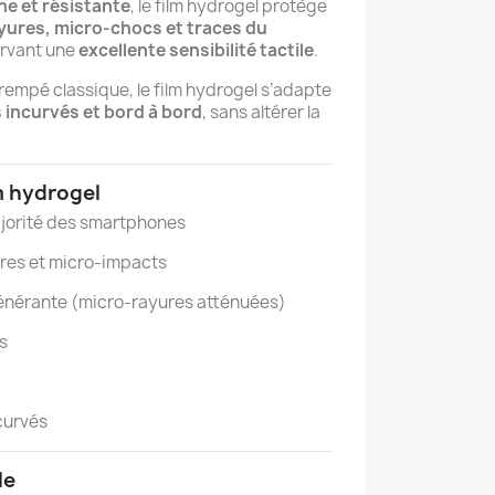
ine et résistante
, le film hydrogel protège
yures, micro-chocs et traces du
ervant une
excellente sensibilité tactile
.
rempé classique, le film hydrogel s’adapte
 incurvés et bord à bord
, sans altérer la
m hydrogel
ajorité des smartphones
yures et micro-impacts
énérante (micro-rayures atténuées)
is
ncurvés
le