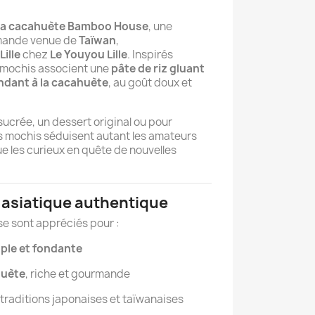
 la cacahuète Bamboo House
, une
mande venue de
Taïwan
,
Lille
chez
Le Youyou Lille
. Inspirés
 mochis associent une
pâte de riz gluant
dant à la cacahuète
, au goût doux et
sucrée, un dessert original ou pour
 mochis séduisent autant les amateurs
e les curieux en quête de nouvelles
é asiatique authentique
 sont appréciés pour :
ple et fondante
huète
, riche et gourmande
 traditions japonaises et taïwanaises