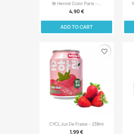
🌺 Henné Color Paris –...
4,90 €
ADD TO CART
favorite_border
CYCL Jus De Fraise – 238ml
1,99 €