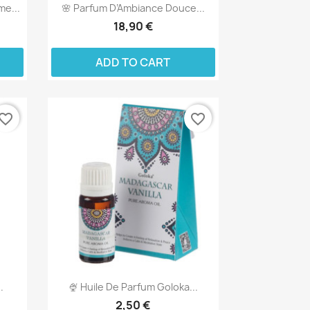
e...
🌸 Parfum D’Ambiance Douce...
18,90 €
ADD TO CART
vorite_border
favorite_border
.
🍨 Huile De Parfum Goloka...
2,50 €