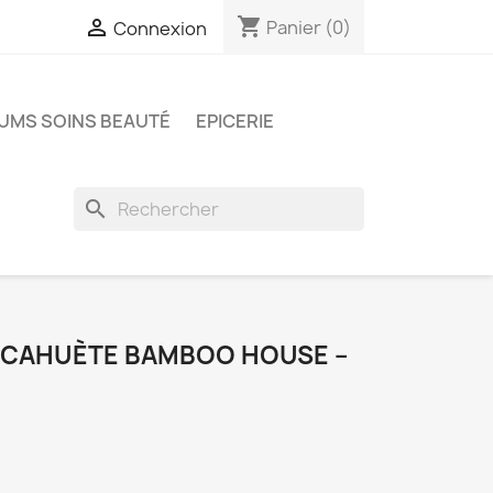
shopping_cart

Panier
(0)
Connexion
UMS SOINS BEAUTÉ
EPICERIE
search
CACAHUÈTE BAMBOO HOUSE –