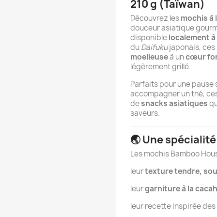
210 g (Taïwan)
Découvrez les
mochis à
douceur asiatique gour
disponible
localement à 
du
Daifuku
japonais, ces
moelleuse
à un
cœur fon
légèrement grillé.
Parfaits pour une pause 
accompagner un thé, ces
de
snacks asiatiques
qu
saveurs.
🌏 Une spécialit
Les mochis Bamboo House
leur
texture tendre, sou
leur
garniture à la caca
leur recette inspirée des