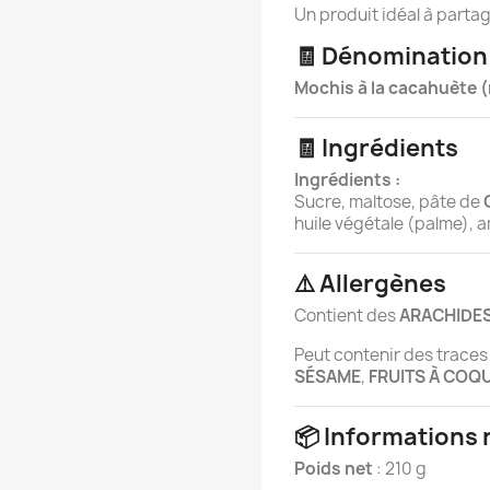
Un produit idéal à partage
🧾 Dénomination
Mochis à la cacahuète (
🧾 Ingrédients
Ingrédients :
Sucre, maltose, pâte de
huile végétale (palme), 
⚠️ Allergènes
Contient des
ARACHIDE
Peut contenir des traces 
SÉSAME
,
FRUITS À COQ
📦 Informations
Poids net
: 210 g