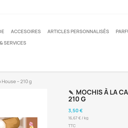
DE
ACCESOIRES
ARTICLES PERSONNALISÉS
PARF
& SERVICES
 House – 210 g
🍡 MOCHIS À LA 
210 G
3,50 €
16,67 € / kg
TTC