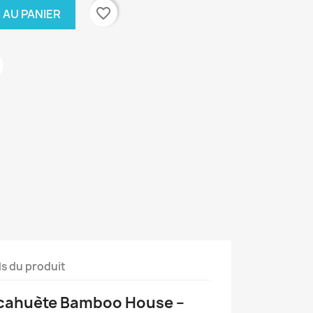
favorite_border
 AU PANIER
ls du produit
cacahuète Bamboo House –