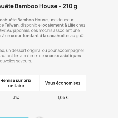
ahuète Bamboo House – 210 g
cacahuète Bamboo House
, une douceur
 de
Taïwan
, disponible
localement à Lille
chez
aifuku
japonais, ces mochis associent une
e
à un
cœur fondant à la cacahuète
, au goût
ée, un dessert original ou pour accompagner
 autant les amateurs de
snacks asiatiques
ouvelles saveurs.
Remise sur prix
Vous économisez
unitaire
3%
1,05 €