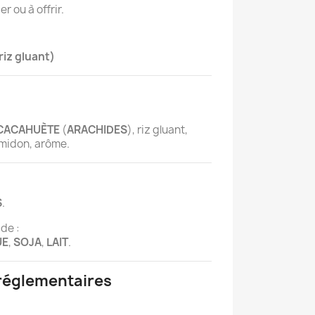
r ou à offrir.
riz gluant)
CACAHUÈTE
(
ARACHIDES
), riz gluant,
amidon, arôme.
S
.
de :
UE
,
SOJA
,
LAIT
.
 réglementaires