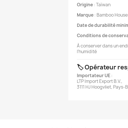
Origine
: Taïwan
Marque
: Bamboo House
Date de durabilité min
Conditions de conserv
À conserver dans un endroi
l’humidité
🏷️ Opérateur re
Importateur UE
:
LTP Import Export B.V.,
3111 HJ Hoogvliet, Pays-