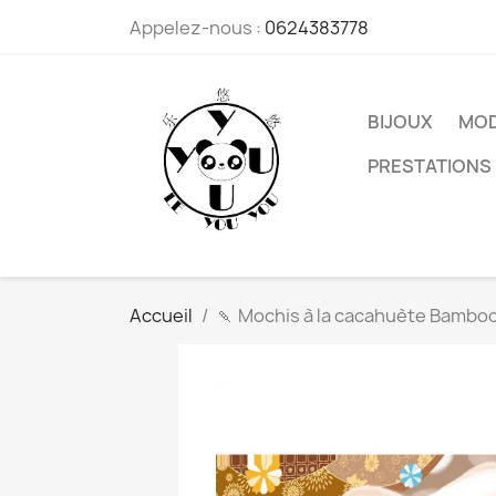
Appelez-nous :
0624383778
BIJOUX
MO
PRESTATIONS 
Accueil
🍡 Mochis à la cacahuète Bamboo