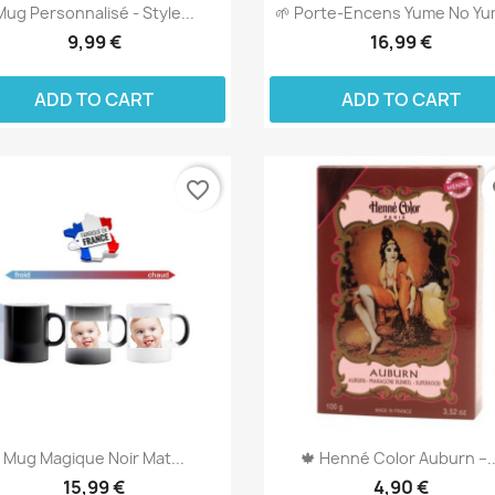
Mug Personnalisé - Style...
🌱 Porte-Encens Yume No Yum
9,99 €
16,99 €
ADD TO CART
ADD TO CART
favorite_border
fa
Mug Magique Noir Mat...
🍁 Henné Color Auburn –..
15,99 €
4,90 €