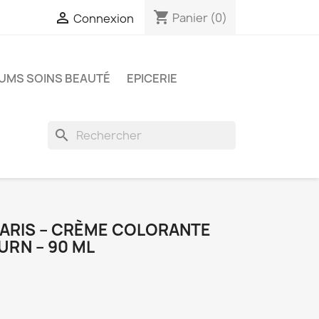
shopping_cart

Panier
(0)
Connexion
UMS SOINS BEAUTÉ
EPICERIE
search
PARIS – CRÈME COLORANTE
URN – 90 ML