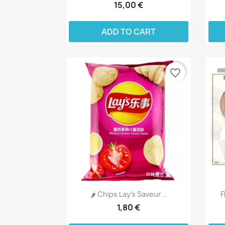
15,00 €
ADD TO CART
favorite_border
🌶️ Chips Lay’s Saveur...
F
1,80 €