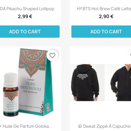
DA Pikachu Shaped Lollipop
HY BTS Hot Brew Café Latte
2,99 €
2,90 €
ADD TO CART
ADD TO CART
favorite_border
fa
 Huile De Parfum Goloka...
🧥 Sweat Zippé À Capuche.