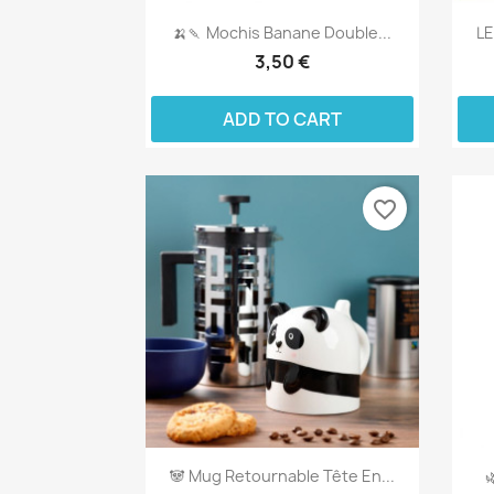
🍌🍡 Mochis Banane Double...
LE
3,50 €
ADD TO CART
favorite_border
🐼 Mug Retournable Tête En...
