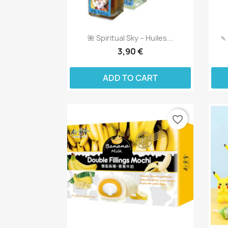
🌺 Spiritual Sky – Huiles...
🍡
3,90 €
ADD TO CART
favorite_border