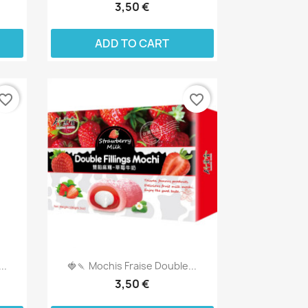
3,50 €
ADD TO CART
vorite_border
favorite_border
..
🍓🍡 Mochis Fraise Double...
3,50 €