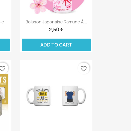
ble
Boisson Japonaise Ramune À...
2,50 €
ADD TO CART
vorite_border
favorite_border