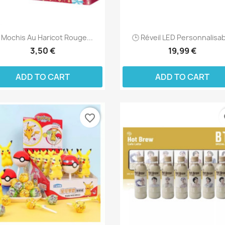
 Mochis Au Haricot Rouge...
🕒 Réveil LED Personnalisa
3,50 €
19,99 €
ADD TO CART
ADD TO CART
favorite_border
fa