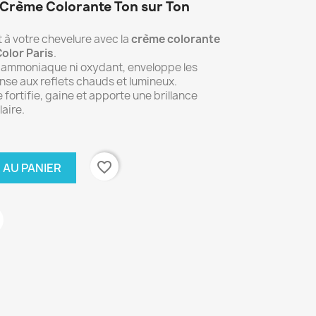
 Crème Colorante Ton sur Ton
 à votre chevelure avec la
crème colorante
olor Paris
.
s ammoniaque ni oxydant, enveloppe les
nse aux reflets chauds et lumineux.
e fortifie, gaine et apporte une brillance
laire.
favorite_border
 AU PANIER