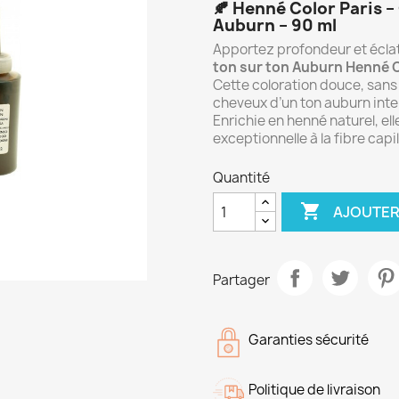
🍂
Henné Color Paris –
Auburn – 90 ml
Apportez profondeur et éclat
ton sur ton Auburn Henné C
Cette coloration douce, san
cheveux d’un ton auburn inte
Enrichie en henné naturel, ell
exceptionnelle à la fibre capil
Quantité

AJOUTER
Partager
Garanties sécurité
Politique de livraison