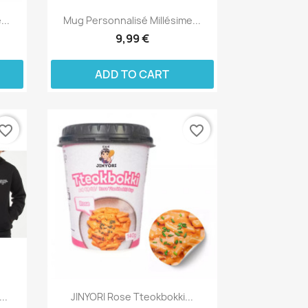
...
Mug Personnalisé Millésime...
9,99 €
ADD TO CART
vorite_border
favorite_border
..
JINYORI Rose Tteokbokki...