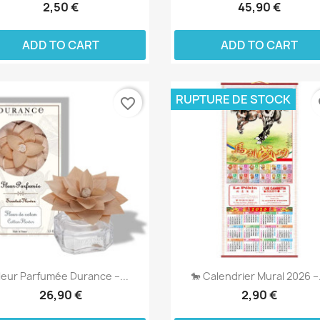
2,50 €
45,90 €
ADD TO CART
ADD TO CART
RUPTURE DE STOCK
favorite_border
fa
leur Parfumée Durance –...
🐎 Calendrier Mural 2026 –.
26,90 €
2,90 €